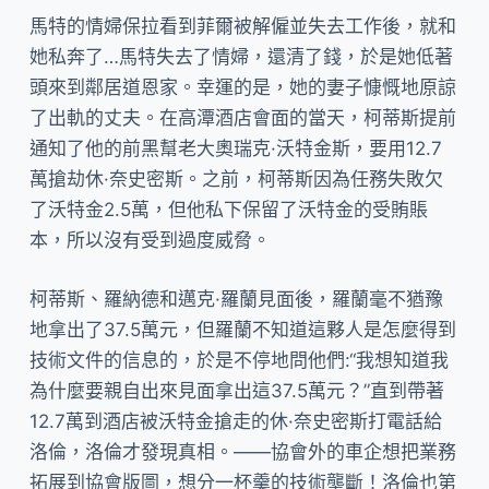
馬特的情婦保拉看到菲爾被解僱並失去工作後，就和
她私奔了…馬特失去了情婦，還清了錢，於是她低著
頭來到鄰居道恩家。幸運的是，她的妻子慷慨地原諒
了出軌的丈夫。在高潭酒店會面的當天，柯蒂斯提前
通知了他的前黑幫老大奧瑞克·沃特金斯，要用12.7
萬搶劫休·奈史密斯。之前，柯蒂斯因為任務失敗欠
了沃特金2.5萬，但他私下保留了沃特金的受賄賬
本，所以沒有受到過度威脅。
柯蒂斯、羅納德和邁克·羅蘭見面後，羅蘭毫不猶豫
地拿出了37.5萬元，但羅蘭不知道這夥人是怎麼得到
技術文件的信息的，於是不停地問他們:“我想知道我
為什麼要親自出來見面拿出這37.5萬元？”直到帶著
12.7萬到酒店被沃特金搶走的休·奈史密斯打電話給
洛倫，洛倫才發現真相。——協會外的車企想把業務
拓展到協會版圖，想分一杯羹的技術壟斷！洛倫也第