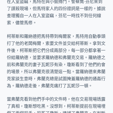
在入室盜竊，馬特在與小偷搏鬥。警察喬·芬尼來到
了謀殺現場，但馬特家人的四份證詞是一樣的。據說
查理獨自一人在入室盜竊，芬尼一時找不到任何線
索，儘管馬修。
柯蒂斯和羅納德把馬特帶到梅爾家，馬特用自動拳頭
打了他的老闆梅爾，索要文件並交給柯蒂斯。拿到文
件後，柯蒂斯把它們分成兩部分，每一部分都拿著一
份給羅納德，並要求羅納德和弗蘭克交易。羅納德之
前和弗蘭克的妻子瓦妮莎有染，瓊斯看到了他們約會
的場景，所以弗蘭克很清楚這一點。當羅納德來弗蘭
克家談生意時，弗蘭克總是試圖掩蓋羅納德的通姦行
為。羅納德走後，弗蘭克痛打了瓦妮莎一頓。
當弗蘭克看到他們手中的文件時，他在交易現場透露
了真相，瓊斯想吃黑。沒想到，柯蒂斯提前在現場埋