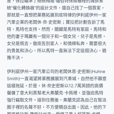
是，保拉瞄準了總統梅爾·福伯特保險櫃裡的減排系
統“催化轉換器”的設計文件，還自己找了一個買家，
那就是一直想把業務拓展到底特律的伊利諾伊州一家
汽車企業的老闆休·奈·史密斯；寶拉把計劃告訴了馬
特，馬特也支持。然而，關鍵是馬特有家庭。馬特和
他的妻子瑪麗有一個兒子和一個女兒，兒子是馬修，
女兒是佩吉。徹底告別家人，和情婦私奔，需要很大
的勇氣和決心，所以馬特一直無法下定這個決心，猶
豫不決。
伊利諾伊州一家汽車公司的老闆休恩·史密斯(Huhne
Smith)一直渴望將業務擴展到汽車城，自然他不願意
這樣拖延。於是，休·奈史密斯以12.7萬英鎊的高價
僱傭了意大利黑幫老大弗蘭克·卡佩裡，並強迫馬特
強行竊取文件。接到任務後，弗蘭克認為自己在幫派
圈子裡的名聲不好，不方便親自出面。因此，他的下