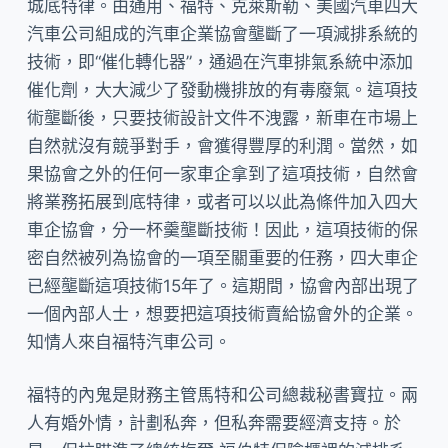
城底特律。由通用、福特、克萊斯勒、美國汽車四大
汽車公司組成的汽車企業協會壟斷了一項減排系統的
技術，即“催化轉化器”，通過在汽車排氣系統中添加
催化劑，大大減少了發動機排放的有毒廢氣。這項技
術壟斷後，只要技術設計文件不洩露，新車在市場上
自然就沒有競爭對手，會獲得豐厚的利潤。當然，如
果協會之外的任何一家車企拿到了這項技術，自然會
將業務拓展到底特律，或者可以以此為條件加入四大
車企協會，分一杯羹壟斷技術！因此，這項技術的保
密自然被列為協會的一項至關重要的任務，四大車企
已經壟斷這項技術15年了。這期間，協會內部出現了
一個內部人士，想要把這項技術賣給協會外的企業。
知情人來自福特汽車公司。
福特的內鬼是財務主管馬特和公司總裁秘書寶拉。兩
人有婚外情，計劃私奔，但私奔需要經濟支持。於