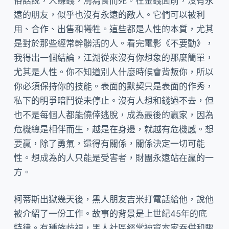
俗話說，人賺錢，鳥為食而死。在金錢面前，沒有永
遠的朋友，似乎也沒有永遠的敵人。它們可以被利
用、合作、出售和犧牲。這些都是人性的本質，尤其
是對於那些經常幹髒活的人。看完電影《不要動》，
我得出一個結論，江湖從來沒有你想象的那麼簡單，
尤其是人性。你不知道別人什麼時候會背叛你，所以
你必須保持你的技能。表面的默契只是表面的作秀，
私下的明爭暗鬥從未停止。沒有人想和錢過不去，但
也不是每個人都能僥倖逃脫，成為最後的贏家，因為
危機總是相伴而生，越是在身邊，就越有危機感。想
要贏，除了勇氣，還得有關係，關係決定一切可能
性。想成為的人只能是受害者，財團永遠站在贏的一
方。
柯蒂斯出獄幾天後，黑人朋友吉米打電話給他，說他
被介紹了一份工作。故事的背景是上世紀45年的底
特律。有種族歧視，黑人社區經常被資本家吞併和驅