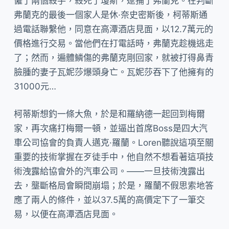
僱了兩個殺手，殺死了瓊斯，逮捕了弗蘭克。在判斷
弗蘭克的最後一個家人是休·奈史密斯後，柯蒂斯通
過電話聯繫他，同意在高潭酒店見面，以12.7萬元的
價格進行交易。當他們在打電話時，弗蘭克趁機逃走
了；然而，遍體鱗傷的弗蘭克剛回家，就被打得鼻青
臉腫的妻子瓦妮莎爆頭身亡。瓦妮莎吞下了他擁有的
31000元…
柯蒂斯想釣一條大魚，於是和羅納德一起回到梅爾
家，再次痛打梅爾一頓，並逼出首席Boss是四大汽
車公司協會的負責人邁克·羅蘭。Loren聽說這項至關
重要的技術掌握在歹徒手中，他自然不想看著這項技
術洩露給協會外的汽車公司。——一旦技術洩露出
去，壟斷格局會瞬間崩塌；於是，羅蘭不假思索地答
應了兩人的條件，並以37.5萬的高價定下了一筆交
易，以便在高潭酒店見面。