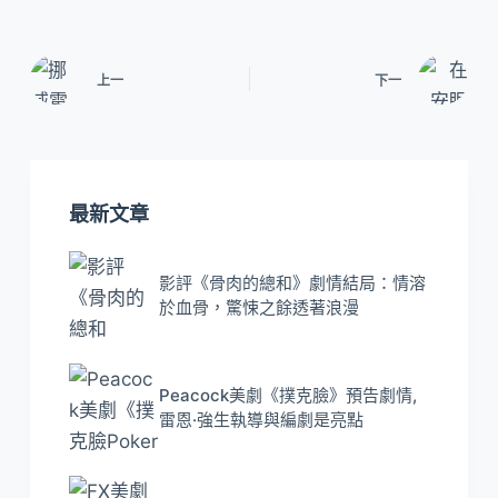
上一
下一
最新文章
影評《骨肉的總和》劇情結局：情溶
於血骨，驚悚之餘透著浪漫
Peacock美劇《撲克臉》預告劇情,
雷恩·強生執導與編劇是亮點