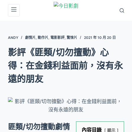
跳
至
主
要
ANDY
劇情片
,
動作片
,
電影影評
,
驚悚片
2021 年 10 月 20 日
內
容
影評《匪類/切勿擅動》心
得：在金錢利益面前，沒有永
遠的朋友
匪類/切勿擅動劇情
內容目錄
顯示