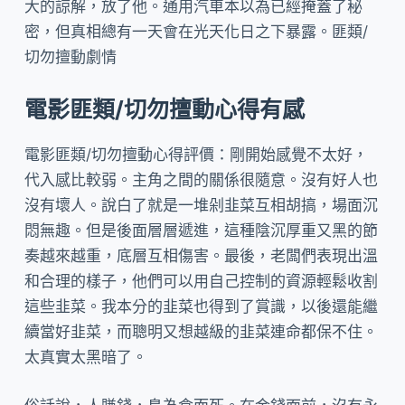
大的諒解，放了他。通用汽車本以為已經掩蓋了秘
密，但真相總有一天會在光天化日之下暴露。匪類/
切勿擅動劇情
電影匪類/切勿擅動心得有感
電影匪類/切勿擅動心得評價：剛開始感覺不太好，
代入感比較弱。主角之間的關係很隨意。沒有好人也
沒有壞人。說白了就是一堆剁韭菜互相胡搞，場面沉
悶無趣。但是後面層層遞進，這種陰沉厚重又黑的節
奏越來越重，底層互相傷害。最後，老闆們表現出溫
和合理的樣子，他們可以用自己控制的資源輕鬆收割
這些韭菜。我本分的韭菜也得到了賞識，以後還能繼
續當好韭菜，而聰明又想越級的韭菜連命都保不住。
太真實太黑暗了。