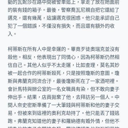
動的瓦妮莎在路中間被警車追上，拿走了放在她面前
的裝有錢的箱子。最後，警察喬瓦尼親自把它還給了
邁克，還有幾萬，這讓邁克很困惑。他只能承認自己
犯了一個錯誤，不僅沒有損失，而且還有額外的收
入。
柯蒂斯在所有人中是幸運的。畢竟歹徒奧瑞克並沒有
殺他。相反，他表現出了同情心，因為柯蒂斯仍然相
信自己。其他人似乎不太走運，比如查理，莫名其妙
被一起合作的柯蒂斯殺死，只是按照瓊斯的意圖。瓊
斯與弗蘭克同流合汙，最後瓊斯死在了一家酒吧裡。
會計馬特與辦公室的一名女職員有染，但不敢向妻子
伸出手。結果，店員拋棄了他，去拜訪另一個人。中
間人奈史密斯準備了一大筆錢與柯蒂斯和他的妻子交
易，但被來到這裡的奧利克劫持了。他只能丟了錢逃
跑。弗蘭克知道他的妻子和羅納德有婚外情，但他不