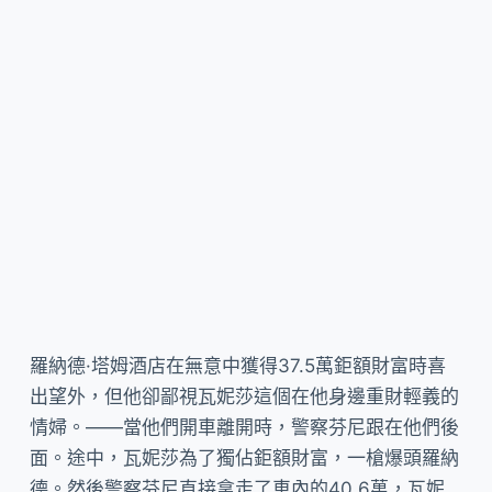
羅納德·塔姆酒店在無意中獲得37.5萬鉅額財富時喜
出望外，但他卻鄙視瓦妮莎這個在他身邊重財輕義的
情婦。——當他們開車離開時，警察芬尼跟在他們後
面。途中，瓦妮莎為了獨佔鉅額財富，一槍爆頭羅納
德。然後警察芬尼直接拿走了車內的40.6萬，瓦妮