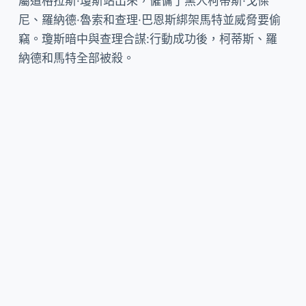
屬道格拉斯·瓊斯站出來，僱傭了黑人柯蒂斯·戈傑
尼、羅納德·魯索和查理·巴恩斯綁架馬特並威脅要偷
竊。瓊斯暗中與查理合謀:行動成功後，柯蒂斯、羅
納德和馬特全部被殺。