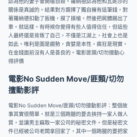
認為他的妻子會開槍自殺。羅納德認為他和瓦妮莎的
關係是真誠的。結果對方選擇了獨自擁有這筆錢，對
著羅納德扣動了扳機，摸了摸槍，然後把屍體踢出了
車。就這樣。有時候你覺得有些人值得信任，但這些
人最終還是背叛了自己，不僅是江湖上，社會上也是
如此。唯利是圖是趨勢，貪婪是本性，瘋狂是現實，
在金錢面前沒有人是善良的。電影匪類/切勿擅動心
得評價
電影No Sudden Move/匪類/切勿
擅動影評
電影No Sudden Move/匪類/切勿擅動影評：整個故
事其實很簡單，就是三個跑腿的要去挾持一家人做人
質，並讓男主竊取一家公司的秘密文件。但是秘密文
件已經被公司老闆拿回家了，其中一個跑腿的要把家