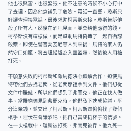
他也很興奮，也很緊張。他不注意的時候不小心打中
了查理，因為他意識到了危險。電話一直響，瓊斯只
好讓查理接電話，最後求助柯蒂斯來接。瓊斯告訴他
殺了所有人，然後在酒吧見面，並會給他應得的錢。
柯蒂斯沒有這樣做，而是幫助馬特偽造了一起自衛謀
殺案。即使在警官喬瓦尼等人到來後，馬特的家人仍
然守口如瓶，將查理描述為入室盜竊，然後被人用槍
打死。
不願意失敗的柯蒂斯和羅納德決心繼續合作，迫使馬
特帶他們去找老闆，從老闆那裡拿到文件。他們想從
文件中賺錢，所以他們想到了弗蘭克，他正在找人做
事。當羅納德見到弗蘭克時，他們私下達成協議，平
分這筆錢，並交出了柯蒂斯。柯蒂斯還偷偷找了幾個
槍手，埋伏在會議酒吧，把自己當成扔杯子的信號。
在一次槍戰中，瓊斯被打死，弗蘭克被俘。他九死一