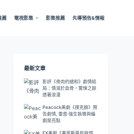
推薦
電視影集
影集推薦
先導預告&情報
最新文章
影評《骨肉的總和》劇情結
局：情溶於血骨，驚悚之餘
透著浪漫
Peacock美劇《撲克臉》預
告劇情, 雷恩·強生執導與編
劇是亮點
FX美劇《弗萊斯曼有麻煩