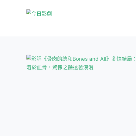
跳
至
主
要
內
容