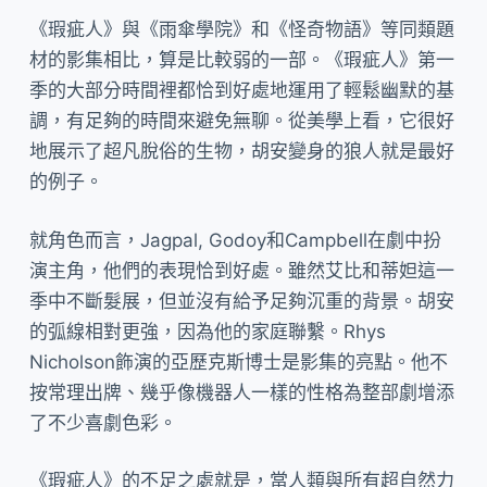
《瑕疵人》與《雨傘學院》和《怪奇物語》等同類題
材的影集相比，算是比較弱的一部。《瑕疵人》第一
季的大部分時間裡都恰到好處地運用了輕鬆幽默的基
調，有足夠的時間來避免無聊。從美學上看，它很好
地展示了超凡脫俗的生物，胡安變身的狼人就是最好
的例子。
就角色而言，Jagpal, Godoy和Campbell在劇中扮
演主角，他們的表現恰到好處。雖然艾比和蒂妲這一
季中不斷髮展，但並沒有給予足夠沉重的背景。胡安
的弧線相對更強，因為他的家庭聯繫。Rhys
Nicholson飾演的亞歷克斯博士是影集的亮點。他不
按常理出牌、幾乎像機器人一樣的性格為整部劇增添
了不少喜劇色彩。
《瑕疵人》的不足之處就是，當人類與所有超自然力