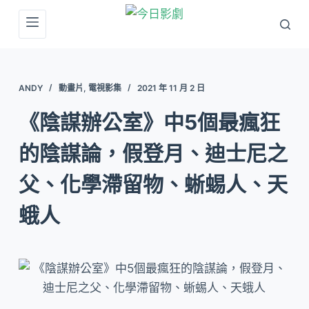
跳
至
主
要
ANDY
動畫片
,
電視影集
2021 年 11 月 2 日
內
容
《陰謀辦公室》中5個最瘋狂
的陰謀論，假登月、迪士尼之
父、化學滯留物、蜥蜴人、天
蛾人