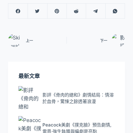
上一
下一
最新文章
影評《骨肉的總和》劇情結局：情溶
於血骨，驚悚之餘透著浪漫
Peacock美劇《撲克臉》預告劇情,
雷恩·強生執導與編劇是亮點