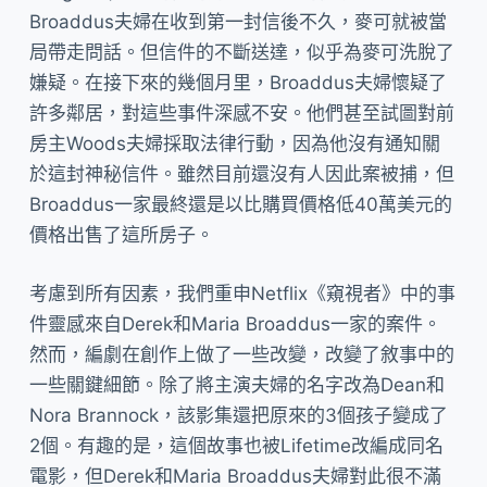
Broaddus夫婦在收到第一封信後不久，麥可就被當
局帶走問話。但信件的不斷送達，似乎為麥可洗脫了
嫌疑。在接下來的幾個月里，Broaddus夫婦懷疑了
許多鄰居，對這些事件深感不安。他們甚至試圖對前
房主Woods夫婦採取法律行動，因為他沒有通知關
於這封神秘信件。雖然目前還沒有人因此案被捕，但
Broaddus一家最終還是以比購買價格低40萬美元的
價格出售了這所房子。
考慮到所有因素，我們重申Netflix《窺視者》中的事
件靈感來自Derek和Maria Broaddus一家的案件。
然而，編劇在創作上做了一些改變，改變了敘事中的
一些關鍵細節。除了將主演夫婦的名字改為Dean和
Nora Brannock，該影集還把原來的3個孩子變成了
2個。有趣的是，這個故事也被Lifetime改編成同名
電影，但Derek和Maria Broaddus夫婦對此很不滿