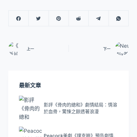
上一
下一
最新文章
影評《骨肉的總和》劇情結局：情溶
於血骨，驚悚之餘透著浪漫
Peacock美劇《撲克臉》預告劇情,