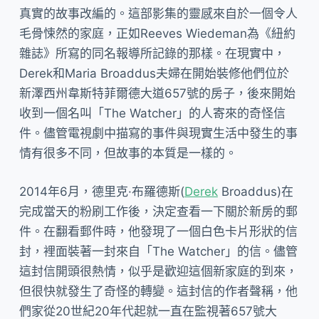
真實的故事改編的。這部影集的靈感來自於一個令人
毛骨悚然的家庭，正如Reeves Wiedeman為《紐約
雜誌》所寫的同名報導所記錄的那樣。在現實中，
Derek和Maria Broaddus夫婦在開始裝修他們位於
新澤西州韋斯特菲爾德大道657號的房子，後來開始
收到一個名叫「The Watcher」的人寄來的奇怪信
件。儘管電視劇中描寫的事件與現實生活中發生的事
情有很多不同，但故事的本質是一樣的。
2014年6月，德里克·布羅德斯(
Derek
Broaddus)在
完成當天的粉刷工作後，決定查看一下關於新房的郵
件。在翻看郵件時，他發現了一個白色卡片形狀的信
封，裡面裝著一封來自「The Watcher」的信。儘管
這封信開頭很熱情，似乎是歡迎這個新家庭的到來，
但很快就發生了奇怪的轉變。這封信的作者聲稱，他
們家從20世紀20年代起就一直在監視著657號大