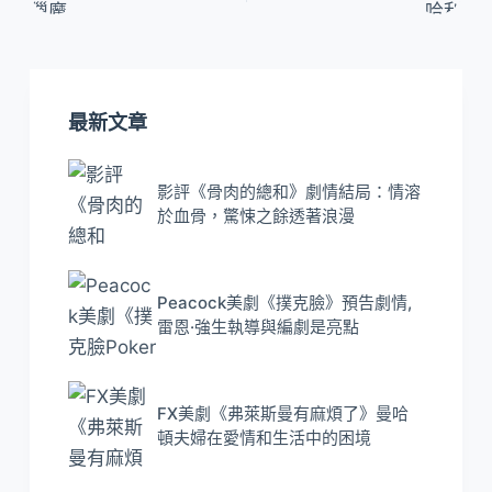
最新文章
影評《骨肉的總和》劇情結局：情溶
於血骨，驚悚之餘透著浪漫
Peacock美劇《撲克臉》預告劇情,
雷恩·強生執導與編劇是亮點
FX美劇《弗萊斯曼有麻煩了》曼哈
頓夫婦在愛情和生活中的困境