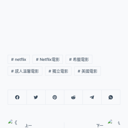
# netflix
# Netflix電影
# 希臘電影
# 感人溫馨電影
# 獨立電影
# 美國電影
上一
下一