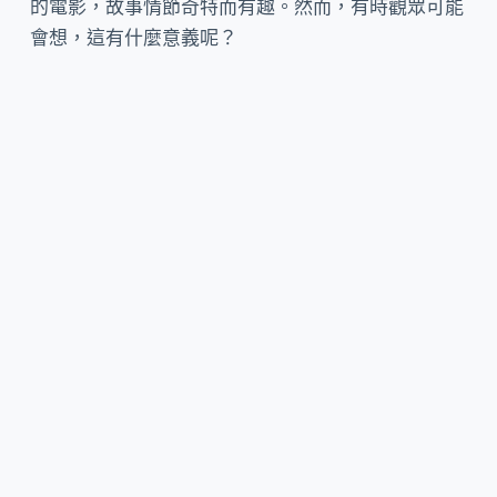
的電影，故事情節奇特而有趣。然而，有時觀眾可能
會想，這有什麼意義呢？