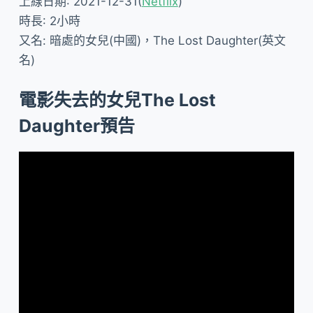
上線日期: 2021-12-31(
Netflix
)
時長: 2小時
又名: 暗處的女兒(中國)，The Lost Daughter(英文
名)
電影失去的女兒The Lost
Daughter預告