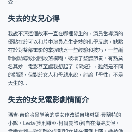
受。
失去的女兒心得
我說不清這個故事一直在哪裡發生的，演員當導演的
優點在於可以和片中演員產生奇妙的化學反應，缺點
在於對整部電影的掌握缺乏一些經驗和技巧，一些編
輯問題導致閃回段落模糊，破壞了整體節奏，有點莫
名其妙。電影甚至讓我想起了《黛妃》，雖然是不同
的問題，但對於女人和母親來說，討論「母性」不是
天生的…
失去的女兒電影劇情簡介
瑪吉·吉倫哈爾導演的處女作改編自埃琳娜·費蘭特的
小說。Leda(奧利維亞·柯爾曼飾)獨自在海邊度假，
當她看到一對年輕的母親和女兒在海灘上時，她被他