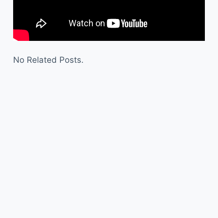
No Related Posts.