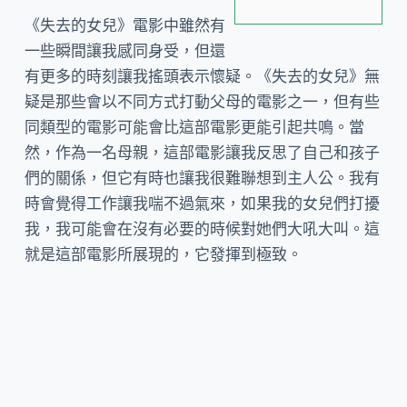
《失去的女兒》電影中雖然有
一些瞬間讓我感同身受，但還
有更多的時刻讓我搖頭表示懷疑。《失去的女兒》無
疑是那些會以不同方式打動父母的電影之一，但有些
同類型的電影可能會比這部電影更能引起共鳴。當
然，作為一名母親，這部電影讓我反思了自己和孩子
們的關係，但它有時也讓我很難聯想到主人公。我有
時會覺得工作讓我喘不過氣來，如果我的女兒們打擾
我，我可能會在沒有必要的時候對她們大吼大叫。這
就是這部電影所展現的，它發揮到極致。