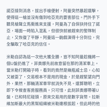
諾亞接到消息，拔出手槍便射，阿曼突然暴起還擊，
使得這一槍並沒有傷到哈亞克的要害部位。門外手下
聽見槍聲立馬衝進來支援，阿曼為了自保抉持住了諾
亞，場面一時陷入混亂，但很快就被趕來的警隊制
止，又恢復了平靜。阿曼這一齣戲演得十分到位，完
全騙取了哈亞克的信任。
米勒自認為這一次他大獲全勝，豈不知阿曼趁機將一
個U盤扔進了，菲奧娜先前故意留在那的清潔車上。
當米勒打開箱子時，看到的竟然是幾瓶威士忌，心知
又被耍了，交易根本不是用的現金，於是趕緊望向門
外，果然，那輛清潔車早就消失不見。還算聰明，立
即下令搜查客房服務員。只可惜，此刻菲奧娜帶著U
盤，已和特尼碰頭，原來交易用的是數字貨幣。拉斯
維加斯最大的黑幫組織被米勒連根拔起，但此時的他