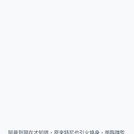
阿曼到現在才知道，原來特尼也引火燒身，面臨蹲監