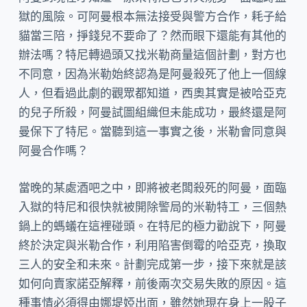
獄的風險。可阿曼根本無法接受與警方合作，耗子給
貓當三陪，掙錢兒不要命了？然而眼下還能有其他的
辦法嗎？特尼轉過頭又找米勒商量這個計劃，對方也
不同意，因為米勒始終認為是阿曼殺死了他上一個線
人，但看過此劇的觀眾都知道，西奧其實是被哈亞克
的兒子所殺，阿曼試圖組織但未能成功，最終還是阿
曼保下了特尼。當聽到這一事實之後，米勒會同意與
阿曼合作嗎？
當晚的某處酒吧之中，即將被老闆殺死的阿曼，面臨
入獄的特尼和很快就被開除警局的米勒特工，三個熱
鍋上的螞蟻在這裡碰頭。在特尼的極力勸說下，阿曼
終於決定與米勒合作，利用陷害倒霉的哈亞克，換取
三人的安全和未來。計劃完成第一步，接下來就是該
如何向賣家諾亞解釋，前後兩次交易失敗的原因。這
種事情必須得由娜堤婭出面，雖然她現在身上一股子