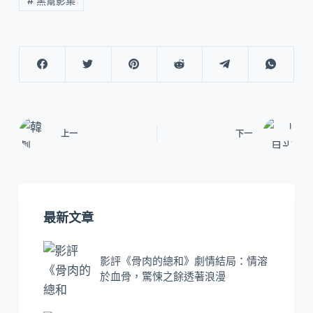
# 黑幫影集
上一
下一
最新文章
影評《骨肉的總和》劇情結局：情溶
於血骨，驚悚之餘透著浪漫