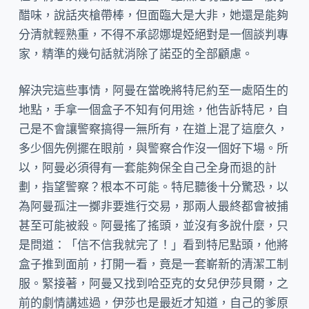
醋味，說話夾槍帶棒，但面臨大是大非，她還是能夠
分清就輕熟重，不得不承認娜堤婭絕對是一個談判專
家，精準的幾句話就消除了諾亞的全部顧慮。
解決完這些事情，阿曼在當晚將特尼約至一處陌生的
地點，手拿一個盒子不知有何用途，他告訴特尼，自
己是不會讓警察搞得一無所有，在道上混了這麼久，
多少個先例擺在眼前，與警察合作沒一個好下場。所
以，阿曼必須得有一套能夠保全自己全身而退的計
劃，指望警察？根本不可能。特尼聽後十分驚恐，以
為阿曼孤注一擲非要進行交易，那兩人最終都會被捕
甚至可能被殺。阿曼搖了搖頭，並沒有多說什麼，只
是問道：「信不信我就完了！」看到特尼點頭，他將
盒子推到面前，打開一看，竟是一套嶄新的清潔工制
服。緊接著，阿曼又找到哈亞克的女兒伊莎貝爾，之
前的劇情講述過，伊莎也是最近才知道，自己的爹原