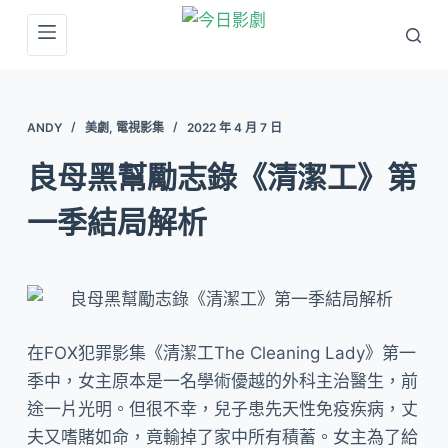
跳
至
主
要
ANDY
美劇
,
電視影集
2022 年 4 月 7 日
內
容
良母黑幫勵志錄《清潔工》第
一季結局解析
在FOX犯罪影集《清潔工The Cleaning Lady》第一
季中，女主原本是一名學術優越的外科主治醫生，前
途一片光明。但很不幸，兒子患先天性免疫疾病，丈
夫又嗜賭如命，竟輸掉了家中所有積蓄。女主為了給