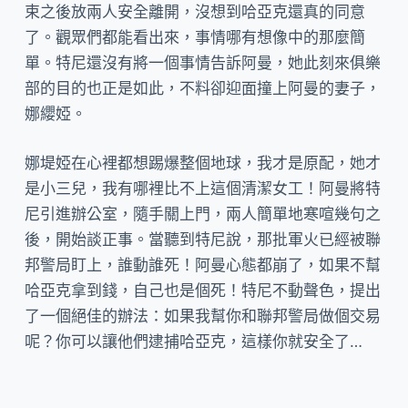
束之後放兩人安全離開，沒想到哈亞克還真的同意
了。觀眾們都能看出來，事情哪有想像中的那麼簡
單。特尼還沒有將一個事情告訴阿曼，她此刻來俱樂
部的目的也正是如此，不料卻迎面撞上阿曼的妻子，
娜纓婭。
娜堤婭在心裡都想踢爆整個地球，我才是原配，她才
是小三兒，我有哪裡比不上這個清潔女工！阿曼將特
尼引進辦公室，隨手關上門，兩人簡單地寒喧幾句之
後，開始談正事。當聽到特尼說，那批軍火已經被聯
邦警局盯上，誰動誰死！阿曼心態都崩了，如果不幫
哈亞克拿到錢，自己也是個死！特尼不動聲色，提出
了一個絕佳的辦法：如果我幫你和聯邦警局做個交易
呢？你可以讓他們逮捕哈亞克，這樣你就安全了…