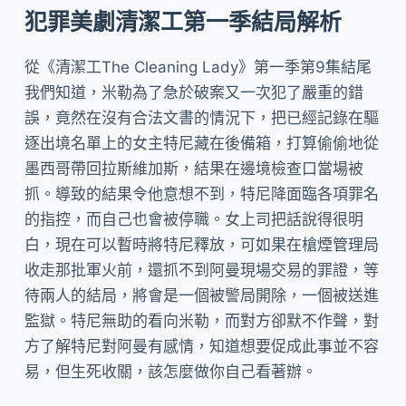
犯罪美劇清潔工第一季結局解析
從《清潔工The Cleaning Lady》第一季第9集結尾
我們知道，米勒為了急於破案又一次犯了嚴重的錯
誤，竟然在沒有合法文書的情況下，把已經記錄在驅
逐出境名單上的女主特尼藏在後備箱，打算偷偷地從
墨西哥帶回拉斯維加斯，結果在邊境檢查口當場被
抓。導致的結果令他意想不到，特尼降面臨各項罪名
的指控，而自己也會被停職。女上司把話說得很明
白，現在可以暫時將特尼釋放，可如果在槍煙管理局
收走那批軍火前，還抓不到阿曼現場交易的罪證，等
待兩人的結局，將會是一個被警局開除，一個被送進
監獄。特尼無助的看向米勒，而對方卻默不作聲，對
方了解特尼對阿曼有感情，知道想要促成此事並不容
易，但生死收關，該怎麼做你自己看著辦。