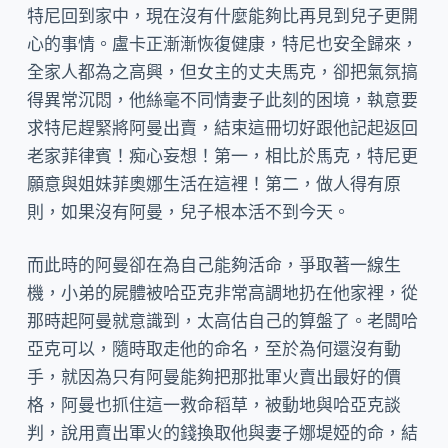
特尼回到家中，現在沒有什麼能夠比再見到兒子更開
心的事情。盧卡正漸漸恢復健康，特尼也安全歸來，
全家人都為之高興，但女主的丈夫馬克，卻把氣氛搞
得異常沉悶，他絲毫不同情妻子此刻的困境，執意要
求特尼趕緊將阿曼出賣，結束這冊切好跟他記起返回
老家菲律賓！痴心妄想！第一，相比於馬克，特尼更
願意與姐妹菲奧娜生活在這裡！第二，做人得有原
則，如果沒有阿曼，兒子根本活不到今天。
而此時的阿曼卻在為自己能夠活命，爭取著一線生
機，小弟的屍體被哈亞克非常高調地扔在他家裡，從
那時起阿曼就意識到，太高估自己的算盤了。老闆哈
亞克可以，隨時取走他的命名，至於為何還沒有動
手，就因為只有阿曼能夠把那批軍火賣出最好的價
格，阿曼也抓住這一救命稻草，被動地與哈亞克談
判，說用賣出軍火的錢換取他與妻子娜堤婭的命，結