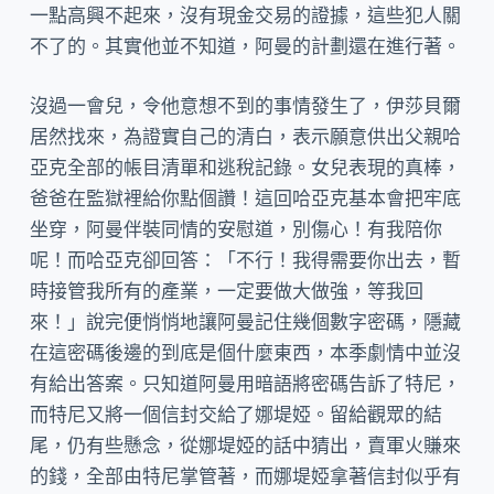
一點高興不起來，沒有現金交易的證據，這些犯人關
不了的。其實他並不知道，阿曼的計劃還在進行著。
沒過一會兒，令他意想不到的事情發生了，伊莎貝爾
居然找來，為證實自己的清白，表示願意供出父親哈
亞克全部的帳目清單和逃稅記錄。女兒表現的真棒，
爸爸在監獄裡給你點個讚！這回哈亞克基本會把牢底
坐穿，阿曼伴裝同情的安慰道，別傷心！有我陪你
呢！而哈亞克卻回答：「不行！我得需要你出去，暫
時接管我所有的產業，一定要做大做強，等我回
來！」說完便悄悄地讓阿曼記住幾個數字密碼，隱藏
在這密碼後邊的到底是個什麼東西，本季劇情中並沒
有給出答案。只知道阿曼用暗語將密碼告訴了特尼，
而特尼又將一個信封交給了娜堤婭。留給觀眾的結
尾，仍有些懸念，從娜堤婭的話中猜出，賣軍火賺來
的錢，全部由特尼掌管著，而娜堤婭拿著信封似乎有