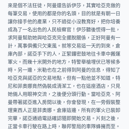
來是個不法狂徒，阿曼還告訴伊莎，其實哈亞克做的
每筆交易，使用的都是你的名頭，目的就是有朝一日
讓你接手他的產業，只不過從小沒教育好，把你培養
成為了一名出色的人民檢察官！伊莎聽後慌得一批，
求阿曼幫助她與哈亞克完全擺脫關係，正好阿曼有一
計，萬事俱備只欠東風。就等交易這一天的到來，倉
庫內部，諾亞手下的人，正緊鑼密鼓地往卡車中搬運
軍火。而幾十米開外的地方，特警舉槍埋伏已等候多
時。另一邊，米勒也在之前得到阿曼的信息，得知了
哈亞克與諾亞的交易地點，但有一點他並不知道，特
尼和菲奧娜竟然偽裝成清潔工，也在這座酒店，只見
她倆人用眼神交流，之後便分頭行動。當哈亞克、阿
曼帶著諾亞進入房間以後，你會發現，在一旁假裝整
理東西人正是菲奧娜。倉庫這邊，所有的軍火已裝卸
完畢，諾亞通過電話確認隨即開始交易。片刻之後，
正當卡車行駛在路上時，聯邦警局的車隊蜂擁而至。