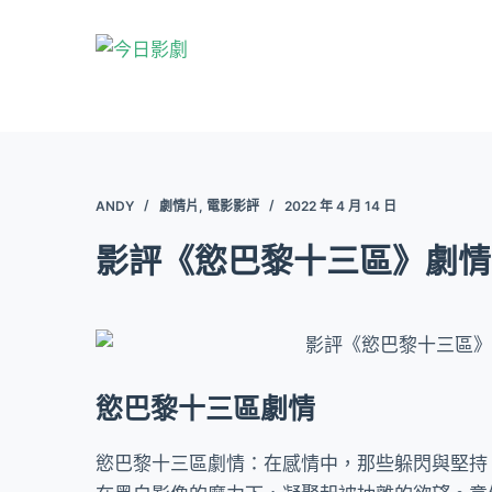
跳
至
主
要
內
容
ANDY
劇情片
,
電影影評
2022 年 4 月 14 日
影評《慾巴黎十三區》劇情
慾巴黎十三區劇情
慾巴黎十三區劇情：在感情中，那些躲閃與堅持