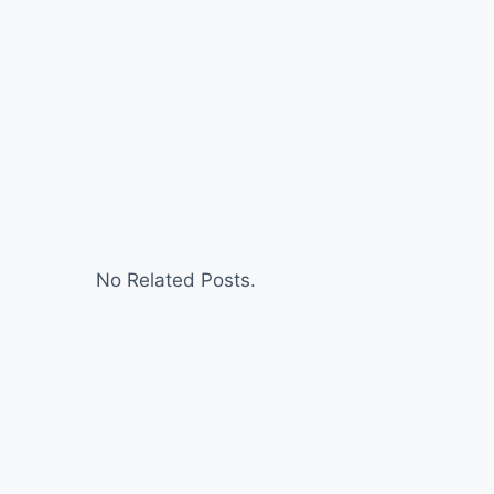
No Related Posts.