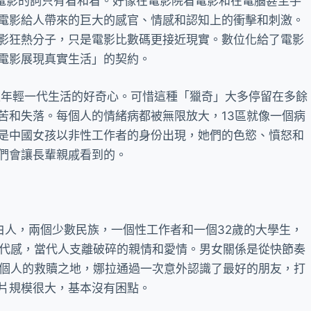
」電影的詞只有看和看。好像在電影院看電影和在電腦甚至手
電影給人帶來的巨大的感官、情感和認知上的衝擊和刺激。
影狂熱分子，只是電影比數碼更接近現實。數位化給了電影
電影展現真實生活」的契約。
入年輕一代生活的好奇心。可惜這種「獵奇」大多停留在多餘
苦和失落。每個人的情緒病都被無限放大，13區就像一個病
是中國女孩以非性工作者的身份出現，她們的色慾、憤怒和
們會讓長輩親戚看到的。
白人，兩個少數民族，一個性工作者和一個32歲的大學生，
現代感，當代人支離破碎的親情和愛情。男女關係是從快節奏
三個人的救贖之地，娜拉通過一次意外認識了最好的朋友，打
片規模很大，基本沒有困點。