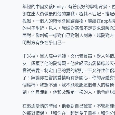
年輕的中國女孩Emily，有著良好的學術背景
卻在唐人街做最刻薄的兼職，極其不匹配。搭配
孤獨。一個人的時候會回歸孤獨，繼續在app
的村子附近，見人。我媽對寒氣不足要求溫暖充
面對。像刺蝟一樣對自己對別人刻薄。越愛對方
明對方有多在乎自己。
卡米拉，黑人高中老師，文化素質高，對人熱情
友，顛覆了他的愛情觀。他曾經認為愛情應該天
嘗試去愛，制定自己的愛的規則。不允許性伴侶
了！無論你在嘗試愛情時有多開心，你的身體有
個輪椅。我想不通。我不能收起這個老人的輪椅
刻，他意識到，他和父親是一樣的人，他曾經說
在追逐愛情的時候，他要對自己誠實。不管那種
的那對情侶。「和你在一起是為了幸福，和你分