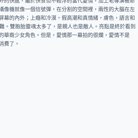
外的快感，屬於快食但不輕浮的當代愛情，加上老導演被新
攝像機就像一個信號彈，在分割的空間裡，兩性的大腦在左
屏幕的內外；上癮和冷漠，假高潮和真情緒，膚色，語言和
別難。雙胞胎靈魂太多了，是親人也是敵人。亮點是終於看到
的華裔少女角色。但是，愛情那一幕拍的很爛，愛情不是
消費了。