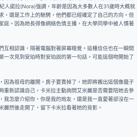
人諾拉(Nora)強調，年齡是因為大多數人在31歲時大概就
求，還是工作上的馳騁，他們都已經確定了自己的方向。但
家庭。因為她長得像網絡色情主播，在大學同學中被人慣著
們互相認識，隔著電腦對著屏幕睡覺。這種信任也在一瞬間
第一次見到安珀時對安珀說的第一句話。可能這個吻開始了
，因為祖母的離開，房子要賣掉了，她即將搬出這個像籠子
夠重新認識自己，卡米拉主動詢問艾米麗是否需要陪她去參
，我怎麼介紹你，你是我的炮友，還是我一直愛著卻沒在一
米麗然後走開了，留下卡米拉看著她的背影。