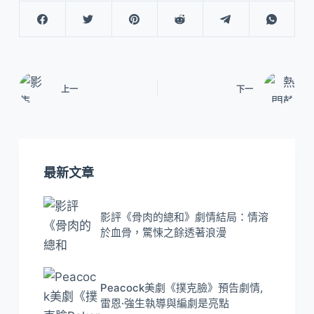
上一
下一
最新文章
影評《骨肉的總和》劇情結局：情溶
於血骨，驚悚之餘透著浪漫
Peacock美劇《撲克臉》預告劇情,
雷恩·強生執導與編劇是亮點