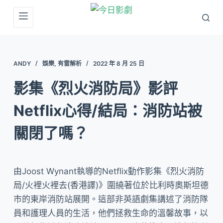
跳
至
主
要
ANDY
娛樂
,
有雷解析
2022 年 8 月 25 日
內
容
影集《烈火消防局》影評
Netflix心得/結局：消防站被
關閉了嗎？
由Joost Wynant執導的Netflix動作影集《烈火消防
局/火裡火裡去(香港譯)》圍繞著位於比利時奧斯坦德
市的東岸消防站展開。這部非英語劇集講述了消防隊
員和護理人員的生活，他們拯救生命的溫馨故事，以