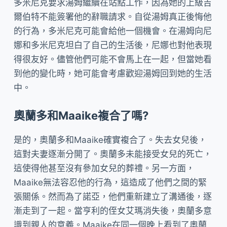
多米尼克要求湯姆繼續在站點工作，因為她的上級吉
爾伯特不能簽署他的辭職請求。自從湯姆真正後悔他
的行為，多米尼克可能會給他一個機會。在湯姆向尼
娜和多米尼克坦白了自己的生活後，尼娜也對他表現
得很友好。儘管他們可能不會馬上在一起，但當她看
到他的變化時，她可能會考慮歡迎湯姆回到她的生活
中。
奧蘭多和Maaike複合了嗎?
是的，奧蘭多和Maaike確實複合了。失去女兒後，
這對夫妻逐漸分開了。奧蘭多未能接受女兒的死亡，
這使得他甚至沒有參加女兒的葬禮。另一方面，
Maaike無法容忍他的行為，這造成了他們之間的緊
張關係。然而為了諾亞，他們重新建立了溝通後，逐
漸走到了一起。當亨利的侄女艾瑪消失後，奧蘭多意
識到親人的意義。Maaike在同一個晚上看到了奧蘭