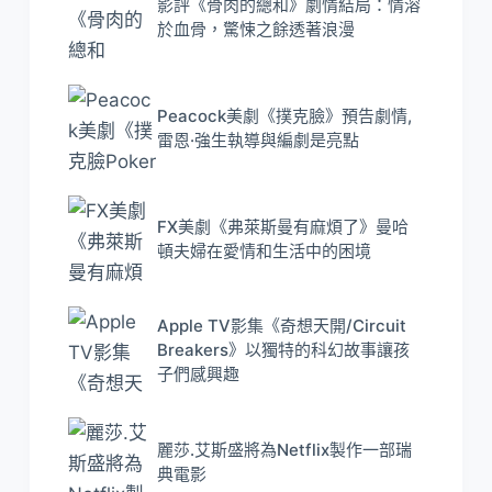
影評《骨肉的總和》劇情結局：情溶
於血骨，驚悚之餘透著浪漫
Peacock美劇《撲克臉》預告劇情,
雷恩·強生執導與編劇是亮點
FX美劇《弗萊斯曼有麻煩了》曼哈
頓夫婦在愛情和生活中的困境
Apple TV影集《奇想天開/Circuit
Breakers》以獨特的科幻故事讓孩
子們感興趣
麗莎.艾斯盛將為Netflix製作一部瑞
典電影