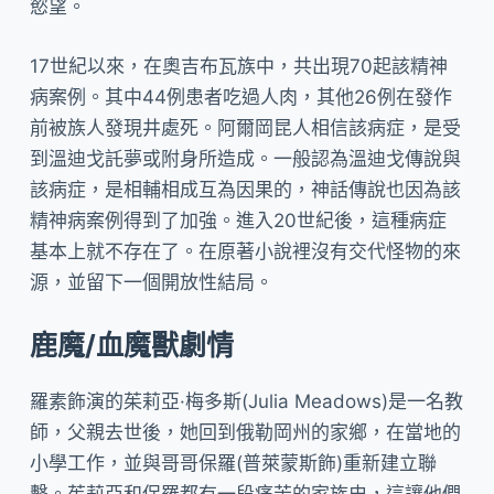
慾望。
17世紀以來，在奧吉布瓦族中，共出現70起該精神
病案例。其中44例患者吃過人肉，其他26例在發作
前被族人發現井處死。阿爾岡昆人相信該病症，是受
到溫迪戈託夢或附身所造成。一般認為溫迪戈傳說與
該病症，是相輔相成互為因果的，神話傳說也因為該
精神病案例得到了加強。進入20世紀後，這種病症
基本上就不存在了。在原著小說裡沒有交代怪物的來
源，並留下一個開放性結局。
鹿魔/血魔獸劇情
羅素飾演的茱莉亞·梅多斯(Julia Meadows)是一名教
師，父親去世後，她回到俄勒岡州的家鄉，在當地的
小學工作，並與哥哥保羅(普萊蒙斯飾)重新建立聯
繫。茱莉亞和保羅都有一段痛苦的家族史，這讓他們