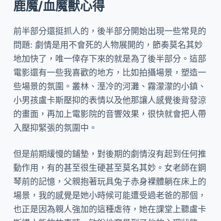
鹿魔/血魔獸心得
前半部分還挺抓人的，後半部分開始出現一些常見的
問題: 劇情是用不會死的人物展開的，節奏莫名其妙
地加快了，唯一倖存下來的就是為了後半部分。這部
電影還有一些我喜歡的地方，比如拍攝場景，塑造一
些場景的氛圍。叢林、溼冷的河灘、霧濛濛的小鎮、
小男孩盧卡斯壓抑的表情以及他那讓人感覺後背發涼
的畫面，再加上電影院的音響效果，很快就會把人帶
入壓抑緊張的氛圍中。
但是前期緩慢的鋪墊，對後期的劇情沒有起到任何推
動作用，有的甚至很生硬甚至莫名其妙。女老師在鋼
琴前的記憶，父親抱著玩具兔子赤身裸體躺在床上的
場景，我的感覺是她小時候可能遭受過老爸的那個，
也正是因為親人強加的這種虐待，她在課堂上聽盧卡