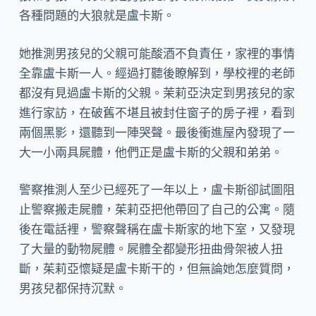
各種問題的大狼就是盧卡斯。
她推測男孩兒的父親可能酸酒不負責任，家裡的事情
全靠盧卡斯一人。經過打聽後瞭解到，學校裡的老師
都沒有見過盧卡斯的父親。茉莉亞決定到男孩兒的家
進行家訪，在破舊不堪且被封住窗子的房子裡，看到
兩個黑影，還聽到一陣哭聲。最後衝進屋內發現了一
大一小兩具屍體，他們正是盧卡斯的父親和弟弟。
警察推測人至少已經死了一年以上，盧卡斯卻試圖阻
止警察搬走屍體，茱莉亞把他帶回了自己的公寓。隨
後在電話裡，警察聲稱在盧卡斯家的地下室，又發現
了大量的動物屍體。屍體全都變形扭曲骨架被人扭
斷，茱莉亞懷疑是盧卡斯干的，但無論她怎麼質問，
男孩兒都保持沉默。