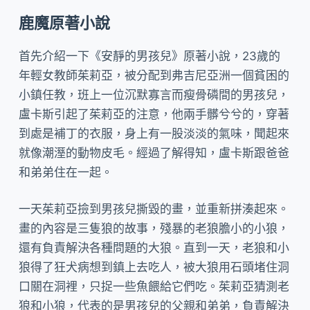
鹿魔原著小說
首先介紹一下《安靜的男孩兒》原著小說，23歲的
年輕女教師茱莉亞，被分配到弗吉尼亞洲一個貧困的
小鎮任教，班上一位沉默寡言而瘦骨磷間的男孩兒，
盧卡斯引起了茱莉亞的注意，他兩手髒兮兮的，穿著
到處是補丁的衣服，身上有一股淡淡的氣味，聞起來
就像潮溼的動物皮毛。經過了解得知，盧卡斯跟爸爸
和弟弟住在一起。
一天茱莉亞撿到男孩兒撕毀的畫，並重新拼湊起來。
畫的內容是三隻狼的故事，殘暴的老狼膽小的小狼，
還有負責解決各種問題的大狼。直到一天，老狼和小
狼得了狂犬病想到鎮上去吃人，被大狼用石頭堵住洞
口關在洞裡，只捉一些魚餵給它們吃。茱莉亞猜測老
狼和小狼，代表的是男孩兒的父親和弟弟，負責解決