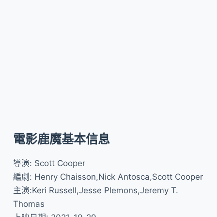
電影鹿魔基本信息
導演: Scott Cooper
編劇: Henry Chaisson,Nick Antosca,Scott Cooper
主演:Keri Russell,Jesse Plemons,Jeremy T.
Thomas