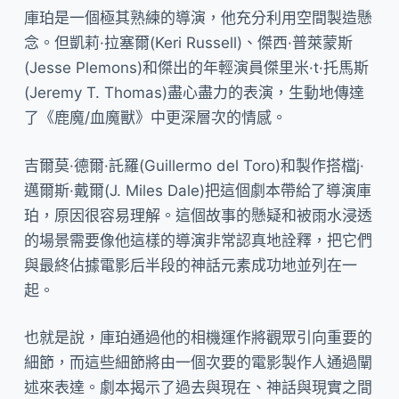
庫珀是一個極其熟練的導演，他充分利用空間製造懸
念。但凱莉·拉塞爾(Keri Russell)、傑西·普萊蒙斯
(Jesse Plemons)和傑出的年輕演員傑里米·t·托馬斯
(Jeremy T. Thomas)盡心盡力的表演，生動地傳達
了《鹿魔/血魔獸》中更深層次的情感。
吉爾莫·德爾·託羅(Guillermo del Toro)和製作搭檔j·
邁爾斯·戴爾(J. Miles Dale)把這個劇本帶給了導演庫
珀，原因很容易理解。這個故事的懸疑和被雨水浸透
的場景需要像他這樣的導演非常認真地詮釋，把它們
與最終佔據電影后半段的神話元素成功地並列在一
起。
也就是說，庫珀通過他的相機運作將觀眾引向重要的
細節，而這些細節將由一個次要的電影製作人通過闡
述來表達。劇本揭示了過去與現在、神話與現實之間