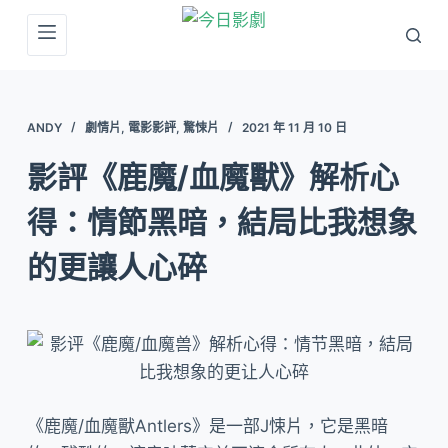
跳
至
主
要
ANDY
劇情片
,
電影影評
,
驚悚片
2021 年 11 月 10 日
內
容
影評《鹿魔/血魔獸》解析心
得：情節黑暗，結局比我想象
的更讓人心碎
《鹿魔/血魔獸Antlers》是一部J悚片，它是黑暗