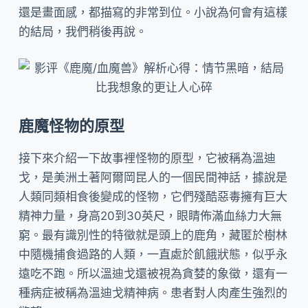
還是畫面感，都描寫的非常到位。小說為何會有這樣
的結局，我們稍後再說。
鹿魔怪物的原型
接下來介紹一下故事裡怪物的原型，它被稱為溫迪
戈，是美洲土著阿爾岡昆人的一個民間神話，據說是
人類同類相食後變成的怪物，它們殘酷惡毒擁有巨大
精神力量，身高20到30英尺，眼睛佈滿血絲力大無
窮。最有識別性的特徵就是頭上的鹿角，藏匿於樹林
中隨機捕食過路的人類，一直處於飢餓狀態，似乎永
遠吃不跑。所以溫迪戈還被視為貪婪的象徵，還有一
種病症被稱為溫迪戈精神病。患者對人肉產生強烈的