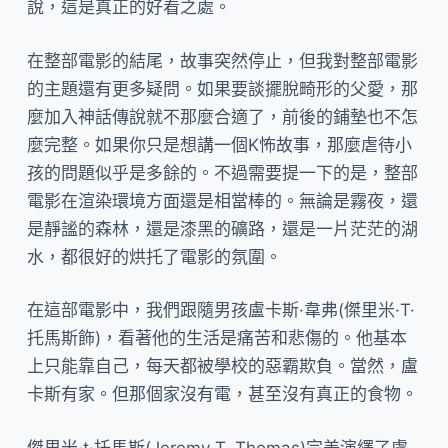
說，這是真正的好看之處。
在整部電影的結尾，故事突然停止，但我對整部電影
的主題還有更多疑問。如果要談擺脫畸形的父愛，那
麼加入神話傳說就不那麼合適了，前後的鋪墊也不怎
麼完整。如果你只是想講一個K怖故事，那麼虐待小
孩的問題似乎是多餘的。不過需要提一下的是，整部
電影在渲染環境方面還是相當棒的。無論是霧夜，還
是靜謐的森林，還是漆黑的礦路，還是一片茫茫的湖
水，都很好的烘托了電影的氛圍。
在這部電影中，我們跟隨男孩盧卡斯·韋弗(傑里米·T·
托馬斯飾)，看著他的生活是痛苦和悲傷的。他基本
上只能靠自己，每天都被學校的惡霸欺負。當然，盧
卡斯有家。但那個家沒有電，甚至沒有真正的食物。
傑里米·t·托馬斯(Jeremy T. Thomas)完美演繹了盧