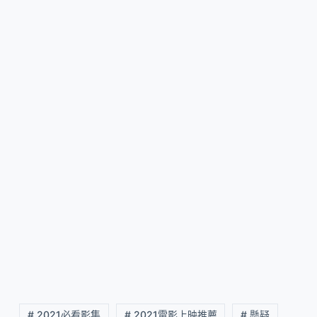
# 2021必看影集
# 2021電影上映推薦
# 懸疑