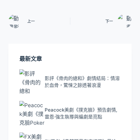
上一
下一
最新文章
影評《骨肉的總和》劇情結局：情溶
於血骨，驚悚之餘透著浪漫
Peacock美劇《撲克臉》預告劇情,
雷恩·強生執導與編劇是亮點