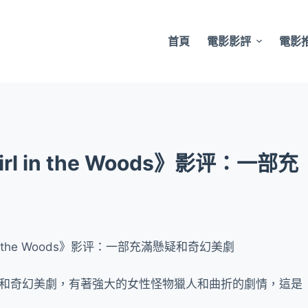
首頁
電影影評
電影
l in the Woods》影评：一部充
部充滿懸疑和奇幻美劇，有著強大的女性怪物獵人和曲折的劇情，這是