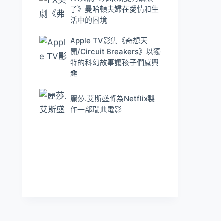
了》曼哈頓夫婦在愛情和生
活中的困境
Apple TV影集《奇想天
開/Circuit Breakers》以獨
特的科幻故事讓孩子們感興
趣
麗莎.艾斯盛將為Netflix製
作一部瑞典電影