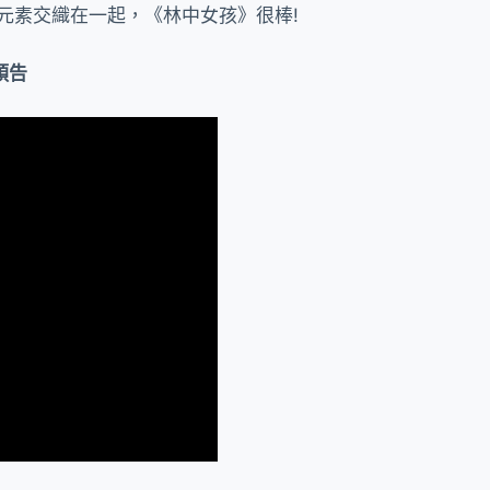
元素交織在一起，《林中女孩》很棒!
》預告