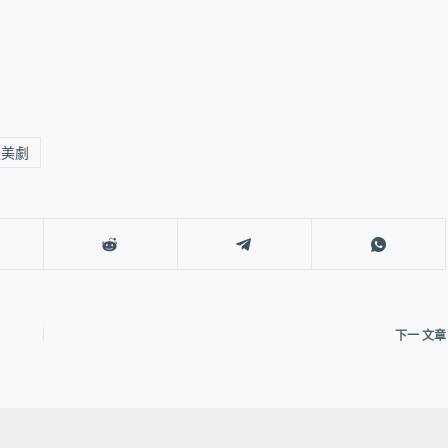
疑美劇
下一
文章