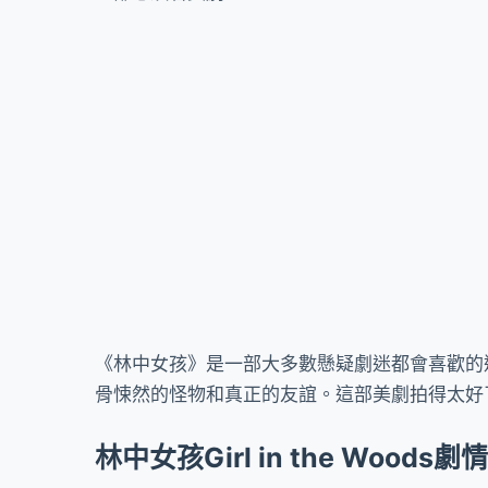
《林中女孩》是一部大多數懸疑劇迷都會喜歡的連
骨悚然的怪物和真正的友誼。這部美劇拍得太好
林中女孩Girl in the Woods劇情