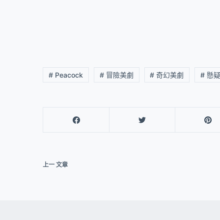
# Peacock
# 冒險美劇
# 奇幻美劇
# 懸
上一
文章