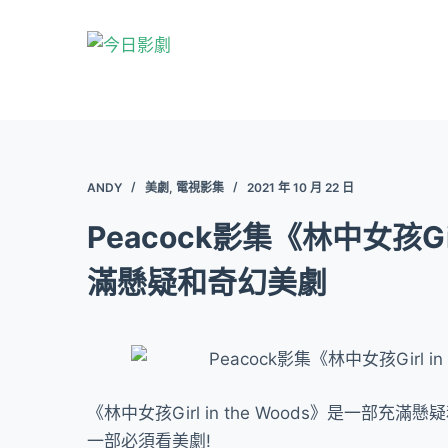
跳
至
主
要
內
容
ANDY
美劇
,
電視影集
2021 年 10 月 22 日
Peacock影集《林中女孩Gir
滿懸疑和奇幻美劇
《林中女孩Girl in the Woods》是一
一部必須看美劇!