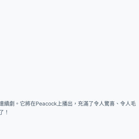
續劇。它將在Peacock上播出，充滿了令人驚喜、令人毛
了！