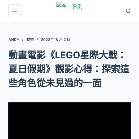
跳
至
主
要
ANDY
娛樂
2022 年 8 月 2 日
內
容
動畫電影《LEGO星際大戰：
夏日假期》觀影心得：探索這
些角色從未見過的一面