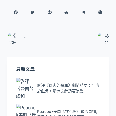
上一
下一
最新文章
影評《骨肉的總和》劇情結局：情溶
於血骨，驚悚之餘透著浪漫
Peacock美劇《撲克臉》預告劇情,