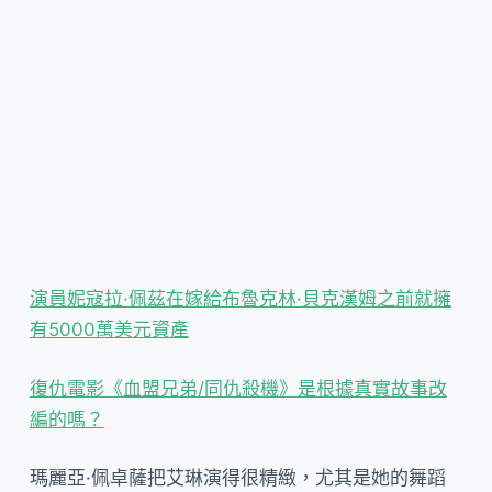
演員妮寇拉·佩茲在嫁給布魯克林·貝克漢姆之前就擁
有5000萬美元資產
復仇電影《血盟兄弟/同仇殺機》是根據真實故事改
編的嗎？
瑪麗亞·佩卓薩把艾琳演得很精緻，尤其是她的舞蹈