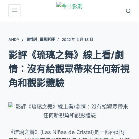
跳
至
主
要
ANDY
劇情片
,
電影影評
2022 年 4 月 13 日
內
容
影評《琉璃之舞》線上看/劇
情：沒有給觀眾帶來任何新視
角和觀影體驗
《琉璃之舞》(Las Niñas de Cristal)是一部西班牙