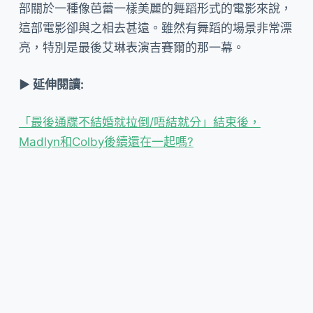
部關於一種像芭蕾一樣美麗的舞蹈形式的電影來說，
這部電影卻與之相去甚遠。雖然有舞蹈的場景非常漂
亮，特別是最後艾琳表演吉賽爾的那一幕。
▶ 延伸閱讀:
「最後通牒不結婚就拉倒/唔結就分」結束後，
Madlyn和Colby後續還在一起嗎?