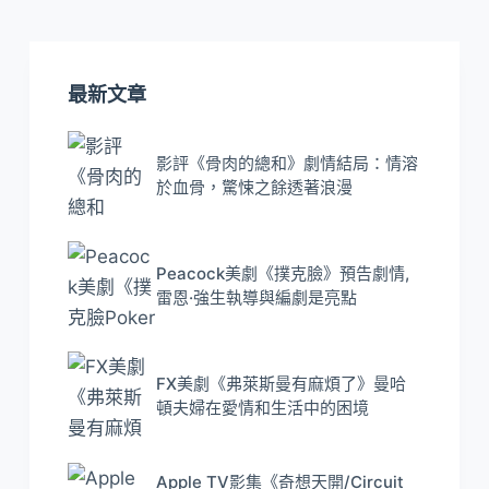
最新文章
影評《骨肉的總和》劇情結局：情溶
於血骨，驚悚之餘透著浪漫
Peacock美劇《撲克臉》預告劇情,
雷恩·強生執導與編劇是亮點
FX美劇《弗萊斯曼有麻煩了》曼哈
頓夫婦在愛情和生活中的困境
Apple TV影集《奇想天開/Circuit