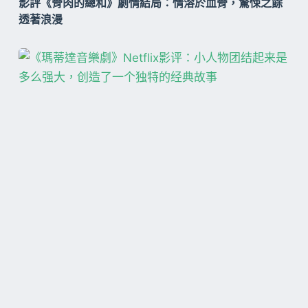
影評《骨肉的總和》劇情結局：情溶於血骨，驚悚之餘
透著浪漫