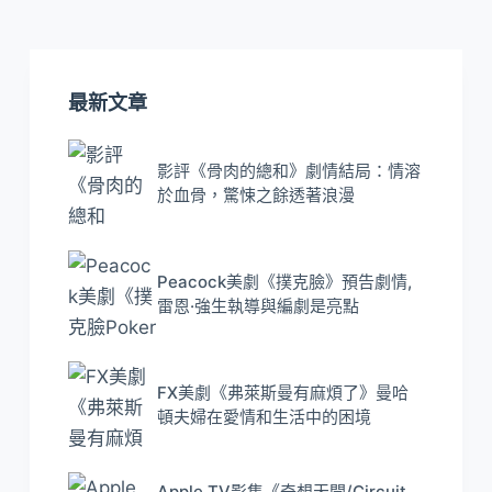
最新文章
影評《骨肉的總和》劇情結局：情溶
於血骨，驚悚之餘透著浪漫
Peacock美劇《撲克臉》預告劇情,
雷恩·強生執導與編劇是亮點
FX美劇《弗萊斯曼有麻煩了》曼哈
頓夫婦在愛情和生活中的困境
Apple TV影集《奇想天開/Circuit