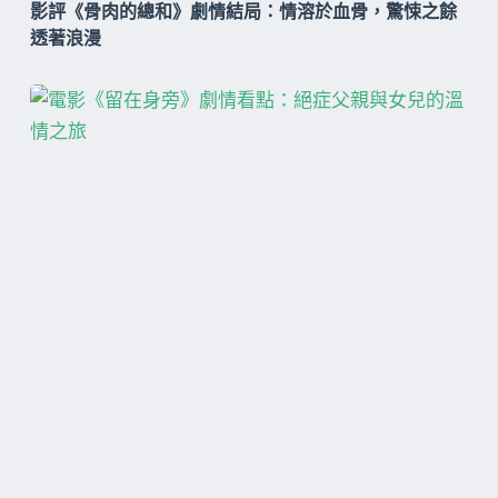
影評《骨肉的總和》劇情結局：情溶於血骨，驚悚之餘
透著浪漫