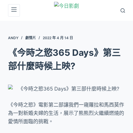
跳
至
主
要
ANDY
劇情片
2022 年 4 月 14 日
內
容
《今時之慾365 Days》第三
部什麼時候上映?
《今時之慾》電影第二部讓我們一窺羅拉和馬西莫作
為一對新婚夫婦的生活，展示了熊熊烈火繼續燃燒的
愛情所面臨的挑戰。