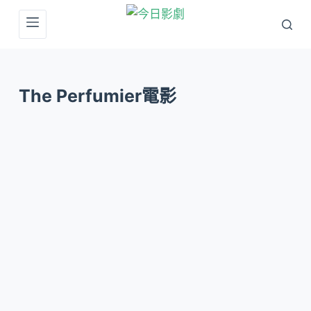
跳
至
主
要
The Perfumier電影
內
容