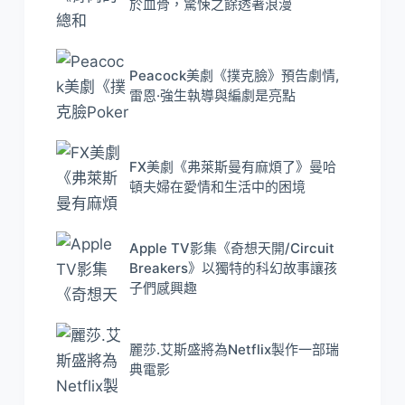
於血骨，驚悚之餘透著浪漫
Peacock美劇《撲克臉》預告劇情,
雷恩·強生執導與編劇是亮點
FX美劇《弗萊斯曼有麻煩了》曼哈
頓夫婦在愛情和生活中的困境
Apple TV影集《奇想天開/Circuit
Breakers》以獨特的科幻故事讓孩
子們感興趣
麗莎.艾斯盛將為Netflix製作一部瑞
典電影