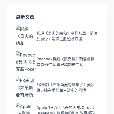
最新文章
影評《骨肉的總和》劇情結局：情溶
於血骨，驚悚之餘透著浪漫
Peacock美劇《撲克臉》預告劇情,
雷恩·強生執導與編劇是亮點
FX美劇《弗萊斯曼有麻煩了》曼哈
頓夫婦在愛情和生活中的困境
Apple TV影集《奇想天開/Circuit
Breakers》以獨特的科幻故事讓孩