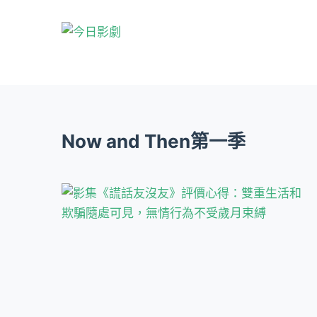
跳
至
主
要
內
容
Now and Then第一季