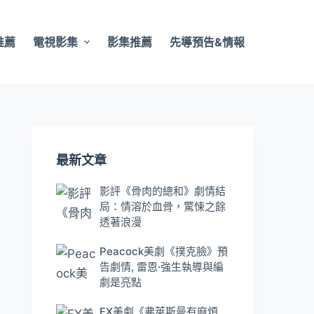
推薦
電視影集
影集推薦
先導預告&情報
最新文章
影評《骨肉的總和》劇情結
局：情溶於血骨，驚悚之餘
透著浪漫
Peacock美劇《撲克臉》預
告劇情, 雷恩·強生執導與編
劇是亮點
FX美劇《弗萊斯曼有麻煩