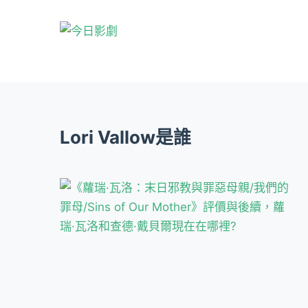
跳
至
主
要
內
容
Lori Vallow是誰