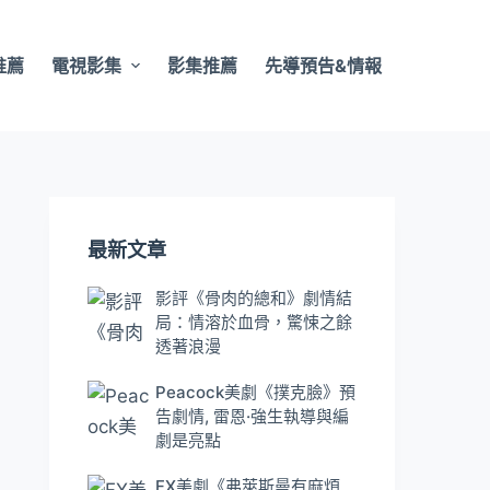
推薦
電視影集
影集推薦
先導預告&情報
最新文章
影評《骨肉的總和》劇情結
局：情溶於血骨，驚悚之餘
透著浪漫
Peacock美劇《撲克臉》預
告劇情, 雷恩·強生執導與編
劇是亮點
FX美劇《弗萊斯曼有麻煩