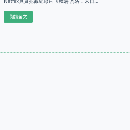
Netflix真實犯罪紀錄片《蘿瑞·瓦洛：末日…
閱讀全文