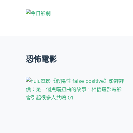
跳
至
主
要
內
容
恐怖電影