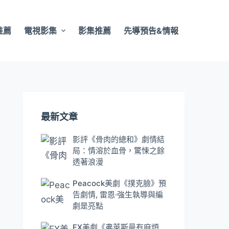
推薦
電視影集
影集推薦
先導預告&情報
最新文章
影評《骨肉的總和》劇情結
局：情溶於血骨，驚悚之餘
透著浪漫
Peacock美劇《撲克臉》預
告劇情, 雷恩·強生執導與編
劇是亮點
FX美劇《弗萊斯曼有麻煩