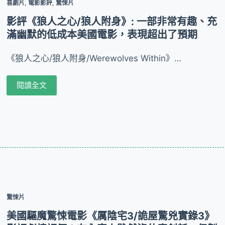
喜劇片
,
電影影評
,
驚悚片
影評《狼人之心/狼人附身》: 一部非常有趣、充
滿幽默的低成本美國電影，表現超出了預期
《狼人之心/狼人附身/Werewolves Within》…
閱讀全文
驚悚片
美國驅魔驚悚電影《厲陰宅3/詭屋驚兇實錄3》