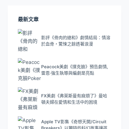
最新文章
影評《骨肉的總和》劇情結局：情溶
於血骨，驚悚之餘透著浪漫
Peacock美劇《撲克臉》預告劇情,
雷恩·強生執導與編劇是亮點
FX美劇《弗萊斯曼有麻煩了》曼哈
頓夫婦在愛情和生活中的困境
Apple TV影集《奇想天開/Circuit
Breakers》以獨特的科幻故事讓孩