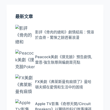
最新文章
影評《骨肉的總和》劇情結局：情溶
於血骨，驚悚之餘透著浪漫
Peacock美劇《撲克臉》預告劇情,
雷恩·強生執導與編劇是亮點
FX美劇《弗萊斯曼有麻煩了》曼哈
頓夫婦在愛情和生活中的困境
Apple TV影集《奇想天開/Circuit
Breakers》以獨特的科幻故事讓孩